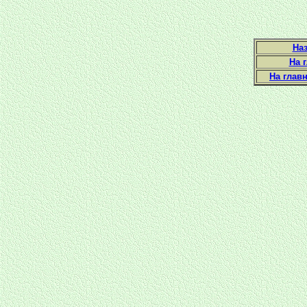
Наз
На 
На глав