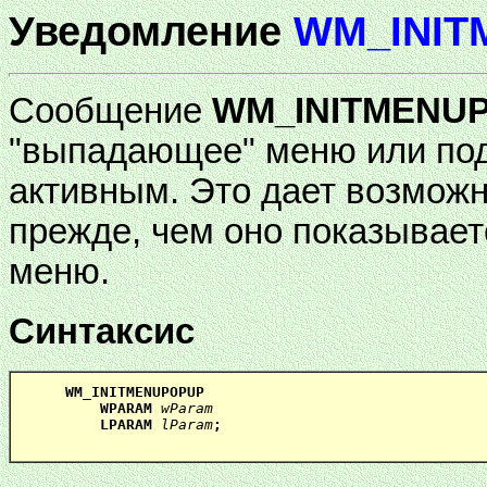
Уведомление
WM_INIT
Сообщение
WM_INITMENU
"выпадающее" меню или под
активным. Это дает возмож
прежде, чем оно показывает
меню.
Синтаксис
WM_INITMENUPOPUP

    WPARAM 
wParam
    LPARAM 
lParam
;