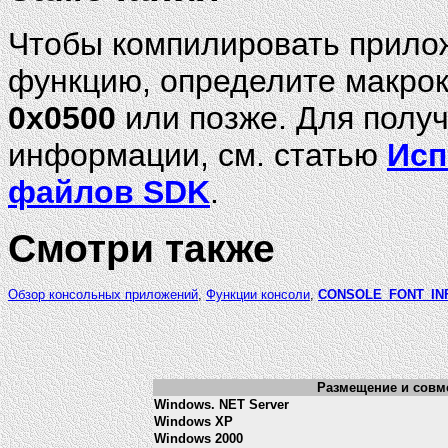
Чтобы компилировать прилож
функцию, определите макро
0x0500
или позже. Для полу
информации, см. статью
Исп
файлов SDK
.
Смотри также
Обзор консольных приложений
,
Функции консоли
,
CONSOLE_FONT_IN
Размещение и совме
Windows. NET Server
Windows XP
Windows 2000