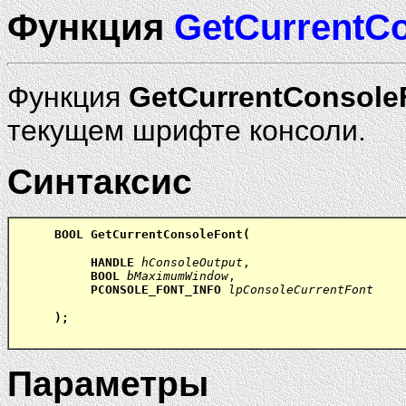
Функция
GetCurrentC
Функция
GetCurrentConsole
текущем шрифте консоли.
Синтаксис
BOOL GetCurrentConsoleFont(
HANDLE
 hConsoleOutput
,
BOOL
 bMaximumWindow
,
PCONSOLE_FONT_INFO
lpConsoleCurrentFont
);
Параметры