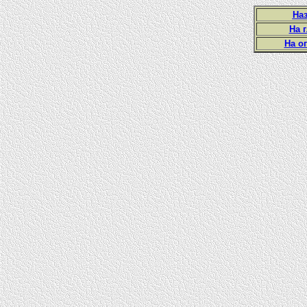
Наз
На 
На о