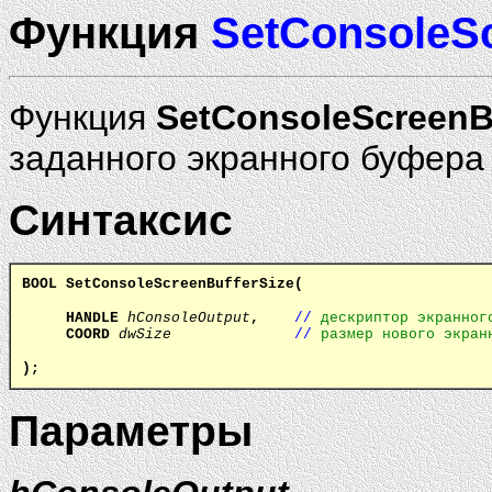
Функция
SetConsoleSc
Функция
SetConsoleScreenB
заданного экранного буфера
Синтаксис
BOOL SetConsoleScreenBufferSize(
HANDLE
hConsoleOutput
,
//
дескриптор экранног
COORD
dwSize
//
размер нового экран
);
Параметры