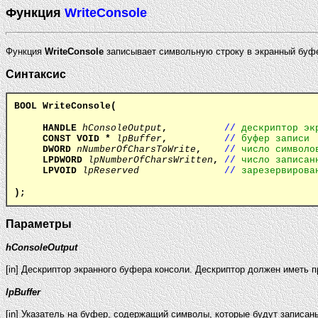
Функция
WriteConsole
Функция
WriteConsole
записывает символьную строку в экранный буфе
Синтаксис
BOOL WriteConsole(
HANDLE
hConsoleOutput
,
//
дескриптор эк
CONST VOID
*
lpBuffer
,
//
буфер записи
DWORD
nNumberOfCharsToWrite
,
//
число символо
LPDWORD
lpNumberOfCharsWritten
,
//
число записан
LPVOID
lpReserved
//
зарезервирова
);
Параметры
hConsoleOutput
[in] Дескриптор экранного буфера консоли. Дескриптор должен иметь 
lpBuffer
[in] Указатель на буфер, содержащий символы, которые будут записа