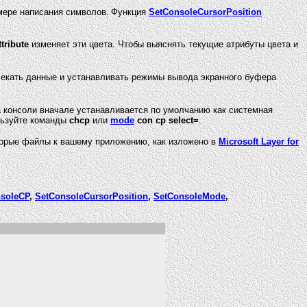
мере написания символов.
Функция
SetConsoleCursorPosition
tribute
изменяет эти цвета. Чтобы выяснять текущие атрибуты цвета и
лекать данные и устанавливать режимы вывода экранного буфера
 консоли вначале устанавливается по умолчанию как системная
льзуйте команды
chcp
или
mode
con cp select=
.
торые файлы к вашему приложению, как изложено в
Microsoft Layer for
soleCP
,
SetConsoleCursorPosition
,
SetConsoleMode
,