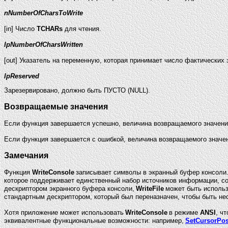
nNumberOfCharsToWrite
[in] Число
TCHARs
для чтения.
lpNumberOfCharsWritten
[out] Указатель на переменную, которая принимает число фактических
lpReserved
Зарезервировано, должно быть ПУСТО (NULL).
Возвращаемые значения
Если функция завершается успешно, величина возвращаемого значения
Если функция завершается с ошибкой, величина возвращаемого значе
Замечания
Функция
WriteConsole
записывает символы в экранный буфер консоли.
которое поддерживает единственный набор источников информации, 
дескриптором экранного буфера консоли,
WriteFile
может быть использ
стандартным дескриптором, который был переназначен, чтобы быть не
Хотя приложение может использовать
WriteConsole
в режиме
ANSI
, ч
эквивалентные функциональные возможности: например,
SetCursorPo