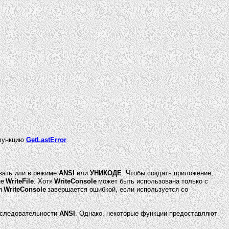
 функцию
GetLastError
.
ывать или в режиме
ANSI
или
УНИКОДЕ
. Чтобы создать приложение,
не
WriteFile
. Хотя
WriteConsole
может быть использована только с
я
WriteConsole
завершается ошибкой, если используется со
оследовательности
ANSI
. Однако, некоторые функции предоставляют