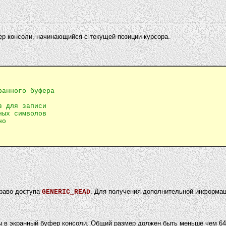
р консоли, начинающийся с текущей позиции курсора.
ранного буфера
в для записи
ных символов
но
право доступа
. Для получения дополнительной информац
GENERIC_READ
ны в экранный буфер консоли. Общий размер должен быть меньше чем 6