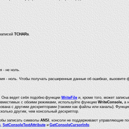
 записей
TCHARs
.
 - не ноль.
ния - ноль. Чтобы получать расширенные данные об ошибках, вызовите
 Она ведет себя подобно
функции
WriteFile
и, кроме того, может запис
совместимых с обоими режимами, используйте функцию
WriteConsole,
а 
ована с другими дескрипторами (такими как файлы или каналы).
Функци
сколько другим, чем консольный дескриптор.
тобы записать символы
ANSI
, консоли не поддерживают управляющие п
s
,
SetConsoleTextAttribute
и
GetConsoleCursorInfo
.