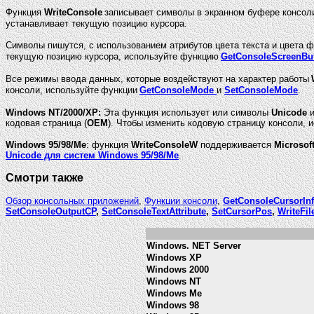
Функция
WriteConsole
записывает символы в экранном буфере консоли
устанавливает текущую позицию курсора.
Символы пишутся, с использованием атрибутов цвета текста и цвета 
текущую позицию курсора, используйте функцию
GetConsoleScreenBuf
Все режимы ввода данных, которые воздействуют на характер работы
консоли, используйте
функции
GetConsoleMode
и
SetConsoleMode
.
Windows NT/2000/XP:
Эта функция использует или символы
Unicode
и
кодовая страница (
OEM
). Чтобы изменить кодовую страницу консоли,
Windows 95/98/Me
: функция
WriteConsoleW
поддерживается
Microsof
Unicode для систем Windows 95/98/Me
.
Смотри также
Обзор консольных приложений
,
Функции консоли
,
GetConsoleCursorIn
SetConsoleOutputCP
,
SetConsoleTextAttribute
,
SetCursorPos
,
WriteFil
Windows. NET Server
Windows XP
Windows 2000
Windows NT
Windows Me
Windows 98