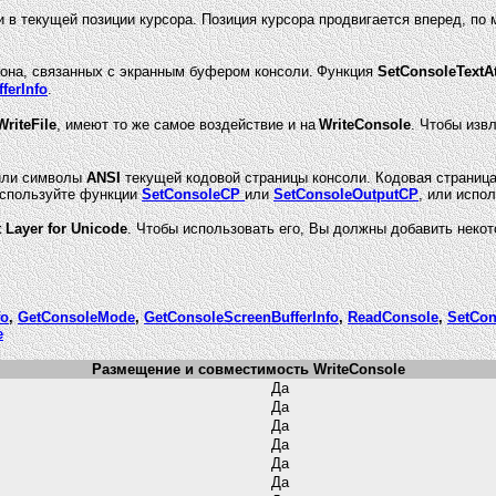
 в текущей позиции курсора. Позиция курсора продвигается вперед, по 
фона, связанных с экранным буфером консоли.
Функция
SetConsoleTextAt
ferInfo
.
WriteFile
, имеют то же самое воздействие и на
WriteConsole
. Чтобы изв
ли символы
ANSI
текущей кодовой страницы консоли. Кодовая страница
 используйте функции
SetConsoleCP
или
SetConsoleOutputCP
, или испо
t Layer for Unicode
. Чтобы использовать его, Вы должны добавить неко
fo
,
GetConsoleMode
,
GetConsoleScreenBufferInfo
,
ReadConsole
,
SetCon
e
Размещение и совместимость WriteConsole
Да
Да
Да
Да
Да
Да