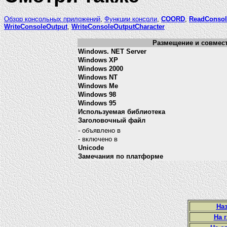
Обзор консольных приложений
,
Функции консоли
,
COORD
,
ReadConsol
WriteConsoleOutput
,
WriteConsoleOutputCharacter
Размещение и совмести
Windows. NET Server
Windows XP
Windows 2000
Windows NT
Windows Me
Windows 98
Windows 95
Используемая библиотека
Заголовочный файл
- объявлено в
- включено в
Unicode
Замечания по платформе
Наз
На 