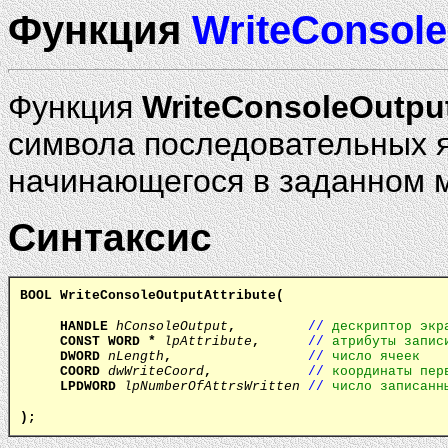
Функция
WriteConsole
Функция
WriteConsoleOutput
символа последовательных я
начинающегося в заданном м
Синтаксис
BOOL WriteConsoleOutputAttribute(
HANDLE
hConsoleOutput
,
//
дескриптор экр
CONST WORD
*
lpAttribute
,
//
атрибуты запис
DWORD
nLength
,
//
число ячеек
COORD
dwWriteCoord
,
//
координаты пер
LPDWORD
lpNumberOfAttrsWritten
//
число записанн
);