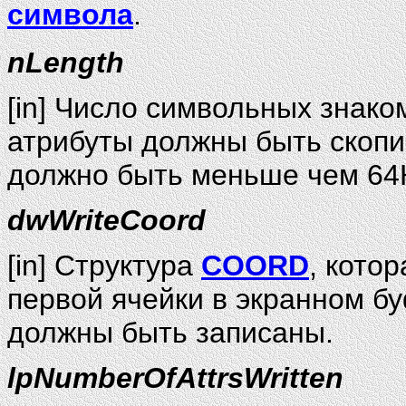
символа
.
nLength
[in] Число символьных знако
атрибуты должны быть скоп
должно быть меньше чем 64
dwWriteCoord
[in] Структура
COORD
, кото
первой ячейки в экранном бу
должны быть записаны.
lpNumberOfAttrsWritten